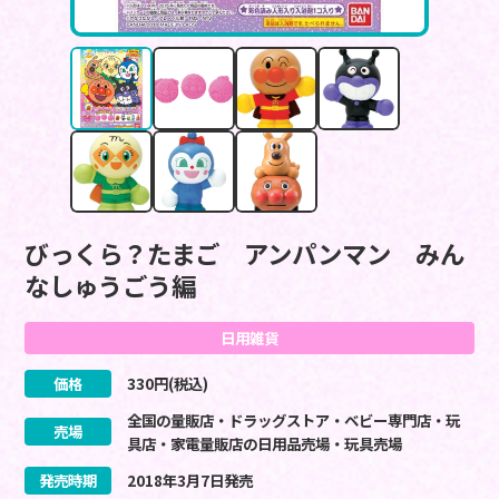
びっくら？たまご アンパンマン みん
なしゅうごう編
日用雑貨
価格
330
円(税込)
全国の量販店・ドラッグストア・ベビー専門店・玩
売場
具店・家電量販店の日用品売場・玩具売場
発売時期
2018
年
3
月
7
日
発売