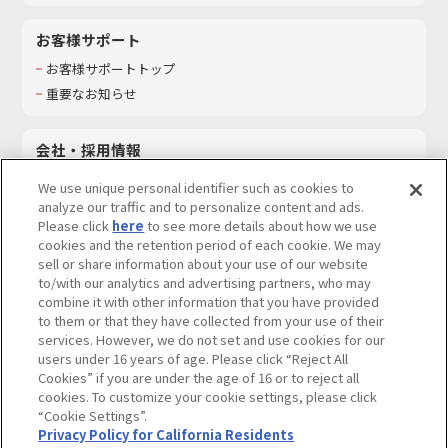
お客様サポート
お客様サポートトップ
重要なお知らせ
会社・採用情報
会社情報
We use unique personal identifier such as cookies to
採用情報
analyze our traffic and to personalize content and ads.
Please click
here
to see more details about how we use
サステナビリティ
cookies and the retention period of each cookie. We may
お問い合わせ
sell or share information about your use of our website
to/with our analytics and advertising partners, who may
combine it with other information that you have provided
to them or that they have collected from your use of their
services. However, we do not set and use cookies for our
ウェブサイトご利用条件
ソーシャルメディアポリシー
users under 16 years of age. Please click “Reject All
個人情報及び特定個人情報等の取り扱いに関する保護方針
Cookies” if you are under the age of 16 or to reject all
cookies. To customize your cookie settings, please click
Do Not Sell or Share My Personal Information
著作権・商標について
“Cookie Settings”.
Privacy Policy for California Residents
カスタマーハラスメントに対する基本的な対応方針