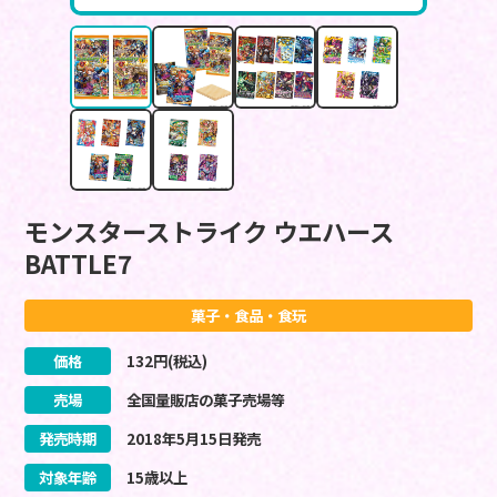
モンスターストライク ウエハース
BATTLE7
菓子・食品・食玩
価格
132
円(税込)
売場
全国量販店の菓子売場等
発売時期
2018
年
5
月
15
日
発売
対象年齢
15歳以上