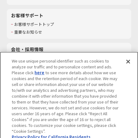
お客様サポート
お客様サポートトップ
重要なお知らせ
会社・採用情報
会社情報
We use unique personal identifier such as cookies to
採用情報
analyze our traffic and to personalize content and ads.
Please click
here
to see more details about how we use
サステナビリティ
cookies and the retention period of each cookie. We may
お問い合わせ
sell or share information about your use of our website
to/with our analytics and advertising partners, who may
combine it with other information that you have provided
to them or that they have collected from your use of their
services. However, we do not set and use cookies for our
ウェブサイトご利用条件
ソーシャルメディアポリシー
users under 16 years of age. Please click “Reject All
個人情報及び特定個人情報等の取り扱いに関する保護方針
Cookies” if you are under the age of 16 or to reject all
cookies. To customize your cookie settings, please click
Do Not Sell or Share My Personal Information
著作権・商標について
“Cookie Settings”.
Privacy Policy for California Residents
カスタマーハラスメントに対する基本的な対応方針