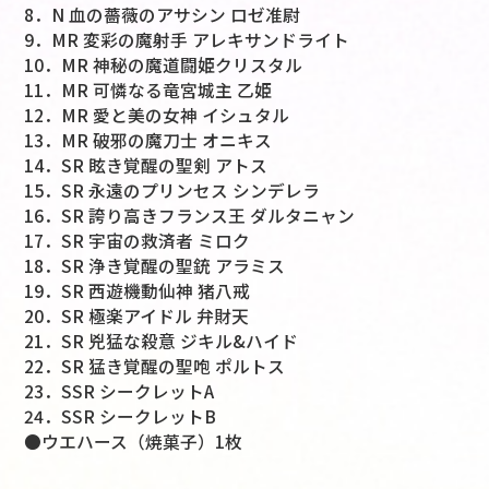
8．N 血の薔薇のアサシン ロゼ准尉
9．MR 変彩の魔射手 アレキサンドライト
10．MR 神秘の魔道闘姫クリスタル
11．MR 可憐なる竜宮城主 乙姫
12．MR 愛と美の女神 イシュタル
13．MR 破邪の魔刀士 オニキス
14．SR 眩き覚醒の聖剣 アトス
15．SR 永遠のプリンセス シンデレラ
16．SR 誇り高きフランス王 ダルタニャン
17．SR 宇宙の救済者 ミロク
18．SR 浄き覚醒の聖銃 アラミス
19．SR 西遊機動仙神 猪八戒
20．SR 極楽アイドル 弁財天
21．SR 兇猛な殺意 ジキル&ハイド
22．SR 猛き覚醒の聖咆 ポルトス
23．SSR シークレットA
24．SSR シークレットB
●ウエハース（焼菓子）1枚