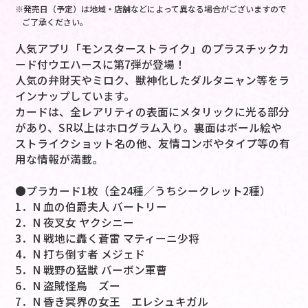
※発売日（予定）は地域・店舗などによって異なる場合がございますので
ご了承ください。
人気アプリ「モンスターストライク」のプラスチックカ
ード付ウエハースに第7弾が登場！
人気の弁財天やミロク、獣神化したダルタニャン等をラ
インナップしています。
カードは、全レアリティの表面にメタリックに光る部分
があり、SR以上はホログラム入り。裏面はボール絵や
ストライクショット名の他、友情コンボやタイプ等の有
用な情報が満載。
●プラカード1枚（全24種／うちシークレット2種）
1．N 血の伯爵夫人 バートリー
2．N 夜叉女 ヤクシニー
3．N 戦地に轟く蒼雷 マティーニ少将
4．N 打ち倒す者 メジェド
5．N 戦野の猛獣 バーボン軍曹
6．N 盗賊怪鳥 ズー
7．N 昏き冥界の女王 エレシュキガル