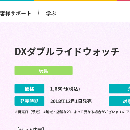
お客様サポート
学ぶ
DXダブルライドウォッチ
玩具
価格
1,650
円(税込)
発売時期
2018
年
12
月
1
日
発売
対
※発売日（予定）は地域・店舗などによって異なる場合がございますので
［セット内容］