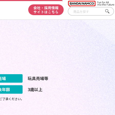
会社・採用情報
サイトはこちら
さが
す
売場
玩具売場等
象年齢
3歳以上
ご了承ください。