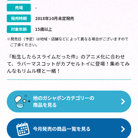
売場
-
発売時期
2018
年
10
月
未定
発売
対象年齢
15歳以上
※発売日（予定）は地域・店舗などによって異なる場合がございますので
ご了承ください。
『転生したらスライムだった件』のアニメ化に合わせ
て、ラバーマスコットがカプセルトイに登場！集めてみ
んなもリムル様と一緒！