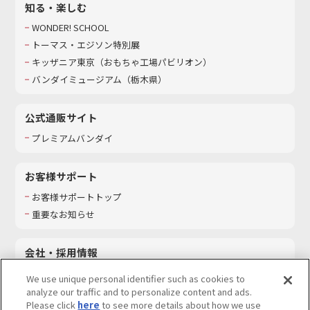
知る・楽しむ
WONDER! SCHOOL
トーマス・エジソン特別展
キッザニア東京（おもちゃ工場パビリオン）​
バンダイミュージアム（栃木県）
公式通販サイト
プレミアムバンダイ
お客様サポート
お客様サポートトップ
重要なお知らせ
会社・採用情報
会社情報
We use unique personal identifier such as cookies to
採用情報
analyze our traffic and to personalize content and ads.
Please click
here
to see more details about how we use
サステナビリティ