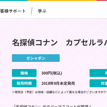
お客様サポート
学ぶ
名探偵コナン カプセルラ
ガシャポン
価格
300
円(税込)
発売時期
2018
年
9
月
未定
発売
対
※発売日（予定）は地域・店舗などによって異なる場合がございますので
「名探偵コナン」のラバーマスコットが登場！