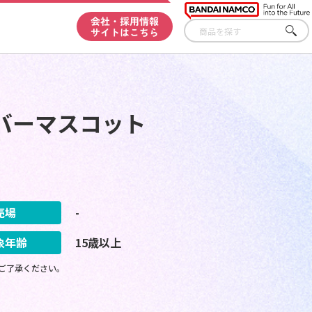
会社・採用情報
サイトはこちら
さが
す
バーマスコット
売場
-
象年齢
15歳以上
ご了承ください。