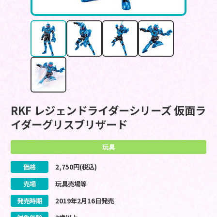
RKF レジェンドライダーシリーズ 仮面ラ
イダーグリスブリザード
玩具
価格
2,750
円(税込)
売場
玩具売場等
発売時期
2019
年
2
月
16
日
発売