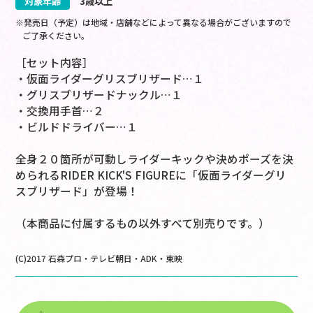
対象年齢
3歳以上
※発売日（予定）は地域・店舗などによって異なる場合がございますので
ご了承ください。
［セット内容］
・仮面ライダーグリスブリザード…１
・グリスブリザードナックル…１
・交換用手首…２
・ビルドドライバー…１
全身２０箇所が可動しライダーキックや決めポーズを決
められるRIDER KICK'S FIGUREに「仮面ライダーグリ
スブリザード」が登場！
（本商品に付属するもの以外すべて別売りです。）
(C)2017 石森プロ・テレビ朝日・ADK・東映