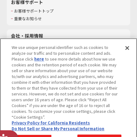
お客様サポート
お客様サポートトップ
重要なお知らせ
会社・採用情報
会社情報
We use unique personal identifier such as cookies to
採用情報
analyze our traffic and to personalize content and ads.
Please click
here
to see more details about how we use
サステナビリティ
cookies and the retention period of each cookie. We may
お問い合わせ
sell or share information about your use of our website
to/with our analytics and advertising partners, who may
combine it with other information that you have provided
to them or that they have collected from your use of their
services. However, we do not set and use cookies for our
ウェブサイトご利用条件
ソーシャルメディアポリシー
users under 16 years of age. Please click “Reject All
個人情報及び特定個人情報等の取り扱いに関する保護方針
Cookies” if you are under the age of 16 or to reject all
cookies. To customize your cookie settings, please click
Do Not Sell or Share My Personal Information
著作権・商標について
“Cookie Settings”.
Privacy Policy for California Residents
カスタマーハラスメントに対する基本的な対応方針
Do Not Sell or Share My Personal Information