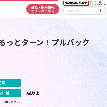
会社・採用情報
サイトはこちら
さが
す
くるっとターン！プルバック
売場
-
象年齢
3歳以上
ご了承ください。