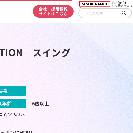
会社・採用情報
サイトはこちら
さが
す
TION スイング
売場
-
象年齢
6歳以上
ご了承ください。
ャポンに登場!!