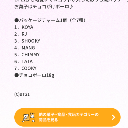
お菓子はチョコがけボーロ♪
●パッケージチャーム1個（全7種）
1．KOYA
2．RJ
3．SHOOKY
4．MANG
5．CHIMMY
6．TATA
7．COOKY
●チョコボーロ18g
(C)BT21