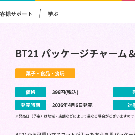
お客様サポート
学ぶ
BT21 パッケージチャーム
菓子・食品・食玩
価格
396
円(税込)
発売時期
2026
年
4
月
6
日
発売
対
※発売日（予定）は地域・店舗などによって異なる場合がございますので
BT21から可愛いマスコットが入ったおうち風パッケ