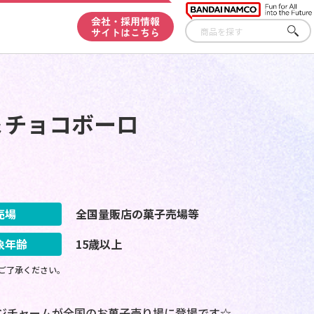
会社・採用情報
サイトはこちら
さが
す
＆チョコボーロ
売場
全国量販店の菓子売場等
象年齢
15歳以上
ご了承ください。
ージチャームが全国のお菓子売り場に登場です☆