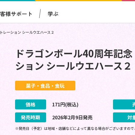
お客様サポート
学ぶ
ストレーション シールウエハース２
ドラゴンボール40周年記念
ション シールウエハース２
菓子・食品・食玩
価格
171
円(税込)
発売時期
2026
年
2
月
9
日
発売
対
※発売日（予定）は地域・店舗などによって異なる場合がございますので