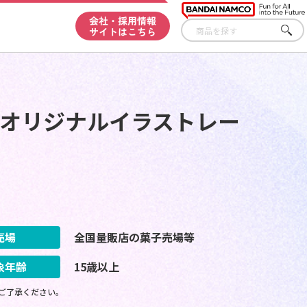
会社・採用情報
サイトはこちら
さが
す
 オリジナルイラストレー
売場
全国量販店の菓子売場等
象年齢
15歳以上
ご了承ください。