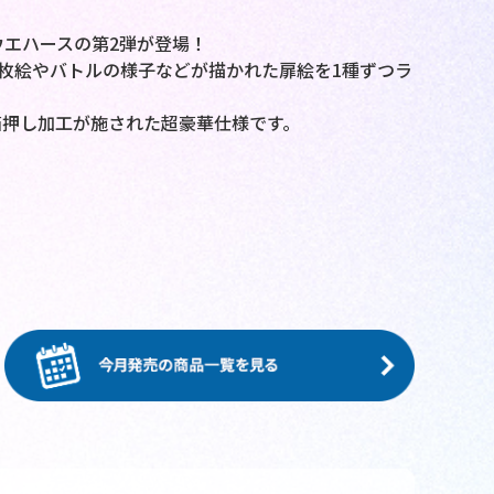
ウエハースの第2弾が登場！
1枚絵やバトルの様子などが描かれた扉絵を1種ずつラ
箔押し加工が施された超豪華仕様です。