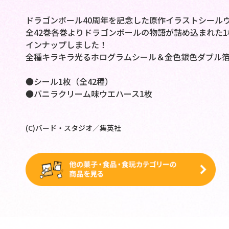
ドラゴンボール40周年を記念した原作イラストシール
全42巻各巻よりドラゴンボールの物語が詰め込まれた
インナップしました！
全種キラキラ光るホログラムシール＆金色銀色ダブル
●シール1枚（全42種）
●バニラクリーム味ウエハース1枚
(C)バード・スタジオ／集英社