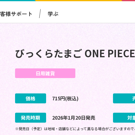
お客様サポート
学ぶ
びっくらたまご ONE PIECE 
日用雑貨
価格
715
円(税込)
発売時期
2026
年
1
月
20
日
発売
対
※発売日（予定）は地域・店舗などによって異なる場合がございますので