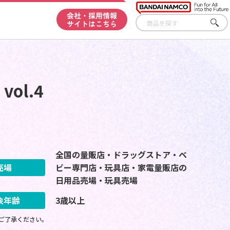
会社・採用情報
サイトはこちら
さが
す
vol.4
全国の量販店・ドラッグストア・ベ
売場
ビー専門店・玩具店・家電量販店の
日用品売場・玩具売場
象年齢
3歳以上
ご了承ください。