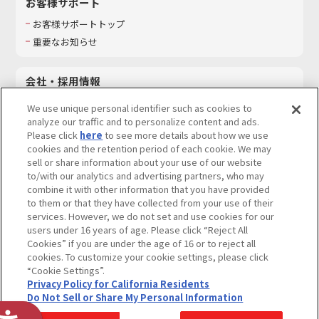
お客様サポート
お客様サポートトップ
重要なお知らせ
会社・採用情報
会社情報
We use unique personal identifier such as cookies to
採用情報
analyze our traffic and to personalize content and ads.
Please click
here
to see more details about how we use
サステナビリティ
cookies and the retention period of each cookie. We may
お問い合わせ
sell or share information about your use of our website
to/with our analytics and advertising partners, who may
combine it with other information that you have provided
to them or that they have collected from your use of their
services. However, we do not set and use cookies for our
ウェブサイトご利用条件
ソーシャルメディアポリシー
users under 16 years of age. Please click “Reject All
個人情報及び特定個人情報等の取り扱いに関する保護方針
Cookies” if you are under the age of 16 or to reject all
cookies. To customize your cookie settings, please click
Do Not Sell or Share My Personal Information
著作権・商標について
“Cookie Settings”.
Privacy Policy for California Residents
カスタマーハラスメントに対する基本的な対応方針
Do Not Sell or Share My Personal Information