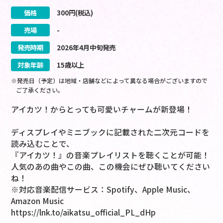
価格
300
円(税込)
売場
-
発売時期
2026
年
4
月
中旬
発売
対象年齢
15歳以上
※発売日（予定）は地域・店舗などによって異なる場合がございますので
ご了承ください。
アイカツ！からとっても可愛いチャームが新登場！
ディスプレイやミニブックに記載された二次元コードを
読み込むことで、
『アイカツ！』の音楽プレイリストを聴くことが可能！
人気のあの曲やこの曲、この機会にぜひ聴いてください
ね！
※対応音楽配信サービス：Spotify、Apple Music、
Amazon Music
https://lnk.to/aikatsu_official_PL_dHp