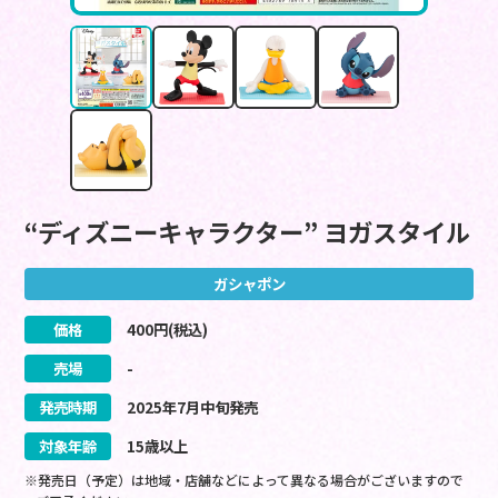
“ディズニーキャラクター” ヨガスタイル
ガシャポン
価格
400
円(税込)
売場
-
発売時期
2025
年
7
月
中旬
発売
対象年齢
15歳以上
※発売日（予定）は地域・店舗などによって異なる場合がございますので