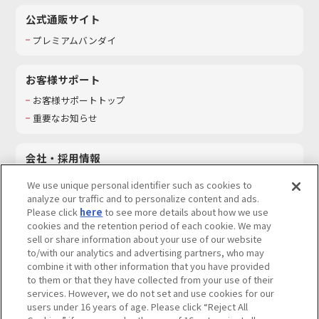
公式通販サイト
プレミアムバンダイ
お客様サポート
お客様サポートトップ
重要なお知らせ
会社・採用情報
会社情報
We use unique personal identifier such as cookies to
採用情報
analyze our traffic and to personalize content and ads.
Please click
here
to see more details about how we use
サステナビリティ
cookies and the retention period of each cookie. We may
お問い合わせ
sell or share information about your use of our website
to/with our analytics and advertising partners, who may
combine it with other information that you have provided
to them or that they have collected from your use of their
services. However, we do not set and use cookies for our
ウェブサイトご利用条件
ソーシャルメディアポリシー
users under 16 years of age. Please click “Reject All
個人情報及び特定個人情報等の取り扱いに関する保護方針