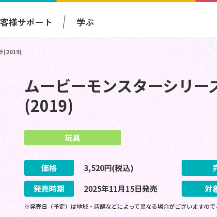
お客様サポート
学ぶ
2019)
ムービーモンスターシリー
(2019)
玩具
価格
3,520
円(税込)
発売時期
2025
年
11
月
15
日
発売
対
※発売日（予定）は地域・店舗などによって異なる場合がございますので