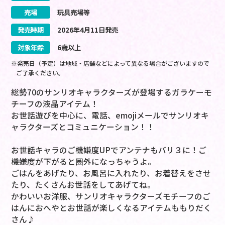
売場
玩具売場等
発売時期
2026
年
4
月
11
日
発売
対象年齢
6歳以上
※発売日（予定）は地域・店舗などによって異なる場合がございますので
ご了承ください。
総勢70のサンリオキャラクターズが登場するガラケーモ
チーフの液晶アイテム！
お世話遊びを中心に、電話、emojiメールでサンリオキ
ャラクターズとコミュニケーション！！
お世話キャラのご機嫌度UPでアンテナもバリ３に！ご
機嫌度が下がると圏外になっちゃうよ。
ごはんをあげたり、お風呂に入れたり、お着替えをさせ
たり、たくさんお世話をしてあげてね。
かわいいお洋服、サンリオキャラクターズモチーフのご
はんにおへやとお世話が楽しくなるアイテムももりだく
さん♪