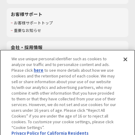
お客様サポート
お客様サポートトップ
重要なお知らせ
会社・採用情報
会社情報
We use unique personal identifier such as cookies to
採用情報
analyze our traffic and to personalize content and ads.
Please click
here
to see more details about how we use
サステナビリティ
cookies and the retention period of each cookie. We may
お問い合わせ
sell or share information about your use of our website
to/with our analytics and advertising partners, who may
combine it with other information that you have provided
to them or that they have collected from your use of their
services. However, we do not set and use cookies for our
ウェブサイトご利用条件
ソーシャルメディアポリシー
users under 16 years of age. Please click “Reject All
個人情報及び特定個人情報等の取り扱いに関する保護方針
Cookies” if you are under the age of 16 or to reject all
cookies. To customize your cookie settings, please click
Do Not Sell or Share My Personal Information
著作権・商標について
“Cookie Settings”.
Privacy Policy for California Residents
カスタマーハラスメントに対する基本的な対応方針