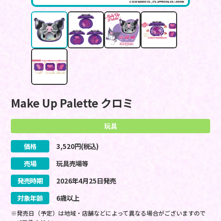
Make Up Palette クロミ
玩具
価格
3,520
円(税込)
売場
玩具売場等
発売時期
2026
年
4
月
25
日
発売
対象年齢
6歳以上
※発売日（予定）は地域・店舗などによって異なる場合がございますので