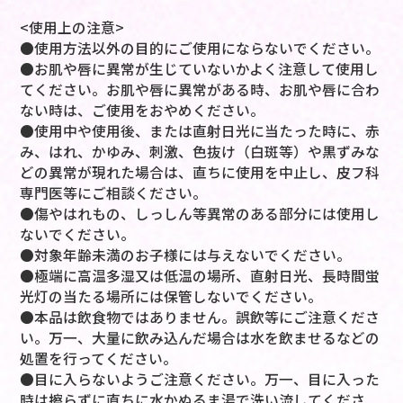
<使用上の注意>
●使用方法以外の目的にご使用にならないでください。
●お肌や唇に異常が生じていないかよく注意して使用し
てください。お肌や唇に異常がある時、お肌や唇に合わ
ない時は、ご使用をおやめください。
●使用中や使用後、または直射日光に当たった時に、赤
み、はれ、かゆみ、刺激、色抜け（白斑等）や黒ずみな
どの異常が現れた場合は、直ちに使用を中止し、皮フ科
専門医等にご相談ください。
●傷やはれもの、しっしん等異常のある部分には使用し
ないでください。
●対象年齢未満のお子様には与えないでください。
●極端に高温多湿又は低温の場所、直射日光、長時間蛍
光灯の当たる場所には保管しないでください。
●本品は飲食物ではありません。誤飲等にご注意くださ
い。万一、大量に飲み込んだ場合は水を飲ませるなどの
処置を行ってください。
●目に入らないようご注意ください。万一、目に入った
時は擦らずに直ちに水かぬるま湯で洗い流してくださ