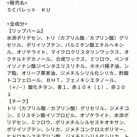
<販売名>
ＳＣパレット ＫＵ
<全成分>
【リップバーム】
水添ポリデセン、トリ（カプリル酸／カプリン酸）グリ
セリル、ポリイソブテン、パルミチン酸エチルヘキシ
ル、オゾケライト、マイクロクリスタリンワックス、オ
クチルドデカノール、合成ワックス、ミツロウ、ペンタ
イソノナン酸ジペンタエリスリチル、ホホバ種子油、シ
ア脂、オリーブ果実油、ジメチルシリル化シリカ、酢酸
トコフェロール、ＢＨＴ、フェノキシエタノール、
（＋/－）酸化チタン、青１、赤１０４（１）、赤２０
１
【チーク】
トリ（カプリル酸／カプリン酸）グリセリル、ジメチコ
ン、ミリスチン酸イソプロピル、オゾケライト、水添ポ
リデセン、ミツロウ、ポリメチルシルセスキオキサン、
ポリイソブテン、シリカ、ジメチコンクロスポリマー、
ヒドロキシステアリン酸、ジメチルシリル化シリカ、ト