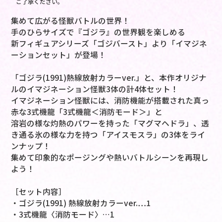
ご了承ください。
集めて広がる怪獣バトルの世界！
手のひらサイズで『ゴジラ』の世界観を楽しめる
新フィギュアシリーズ「ゴジバースト」より「イマジネ
ーションセット」が登場！
「ゴジラ(1991)熱線放射カラーver.」と、本作オリジナ
ルのイマジネーション怪獣3体の計4体セット！
イマジネーション怪獣には、消防機能が搭載された真っ
赤な3式機龍「3式機龍＜消防モード＞」と
溶岩の様な灼熱のパワーを持った「マグマヘドラ」、透
き通る氷の様な力を持つ「アイスモスラ」の3体をライ
ンナップ！
集めて印象的なポージングや熱いバトルシーンを再現し
よう！
［セット内容］
・ゴジラ(1991) 熱線放射カラーver.…1
・3式機龍〈消防モード〉…1