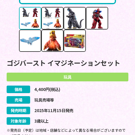
ゴジバースト イマジネーションセット
玩具
価格
4,400
円(税込)
売場
玩具売場等
発売時期
2025
年
11
月
15
日
発売
対象年齢
3歳以上
※発売日（予定）は地域・店舗などによって異なる場合がございますので