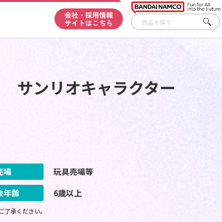
会社・採用情報
サイトはこちら
さが
す
イ サンリオキャラクター
売場
玩具売場等
象年齢
6歳以上
ご了承ください。