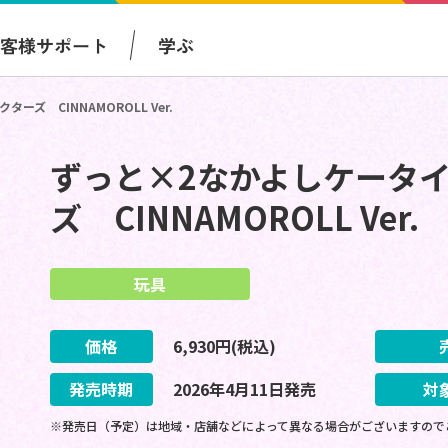
お客様サポート
学ぶ
ズ CINNAMOROLL Ver.
ずっと×2なかよしケータ
ズ CINNAMOROLL Ver.
玩具
価格
6,930
円(税込)
発売時期
2026
年
4
月
11
日
発売
対
※発売日（予定）は地域・店舗などによって異なる場合がございますので