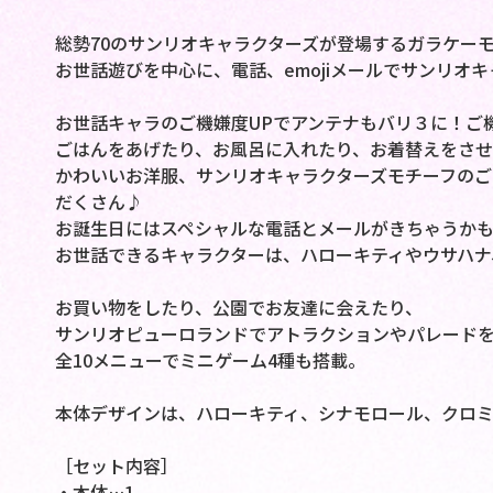
総勢70のサンリオキャラクターズが登場するガラケー
お世話遊びを中心に、電話、emojiメールでサンリオ
お世話キャラのご機嫌度UPでアンテナもバリ３に！ご
ごはんをあげたり、お風呂に入れたり、お着替えをさせ
かわいいお洋服、サンリオキャラクターズモチーフのご
だくさん♪
お誕生日にはスペシャルな電話とメールがきちゃうか
お世話できるキャラクターは、ハローキティやウサハナ
お買い物をしたり、公園でお友達に会えたり、
サンリオピューロランドでアトラクションやパレード
全10メニューでミニゲーム4種も搭載。
本体デザインは、ハローキティ、シナモロール、クロミ
［セット内容］
・本体…1