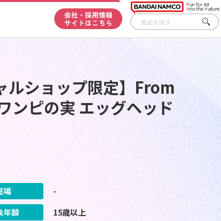
会社・採用情報
サイトはこちら
さが
す
ルショップ限定】From
IECE ワンピの実 エッグヘッド
売場
-
象年齢
15歳以上