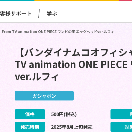
お客様サポート
学ぶ
TV animation ONE PIECE ワンピの実 エッグヘッドver.ルフィ
【バンダイナムコオフィシャ
TV animation ONE P
ver.ルフィ
ガシャポン
価格
500
円(税込)
発売時期
2025
年
8
月
上旬
発売
対