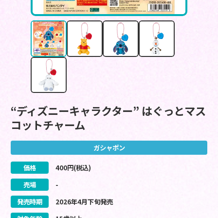
“ディズニーキャラクター” はぐっとマス
コットチャーム
ガシャポン
価格
400
円(税込)
売場
-
発売時期
2026
年
4
月
下旬
発売