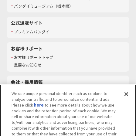
バンダイミュージアム（栃木県）
公式通販サイト
プレミアムバンダイ
お客様サポート
お客様サポートトップ
重要なお知らせ
会社・採用情報
会社情報
We use unique personal identifier such as cookies to
採用情報
analyze our traffic and to personalize content and ads.
Please click
here
to see more details about how we use
サステナビリティ
cookies and the retention period of each cookie. We may
お問い合わせ
sell or share information about your use of our website
to/with our analytics and advertising partners, who may
combine it with other information that you have provided
to them or that they have collected from your use of their