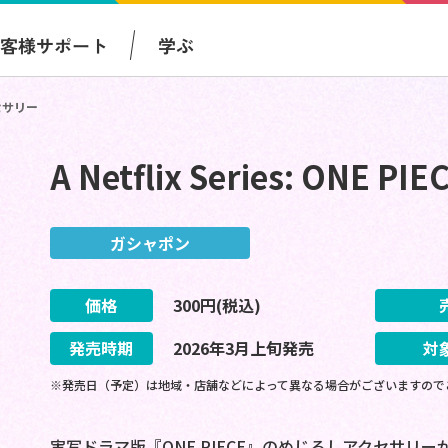
お客様サポート
学ぶ
アクセサリー
A Netflix Series: ON
ガシャポン
価格
300
円(税込)
発売時期
2026
年
3
月
上旬
発売
対
※発売日（予定）は地域・店舗などによって異なる場合がございますので
実写ドラマ版『ONE PIECE』のめじるしアクセサリー