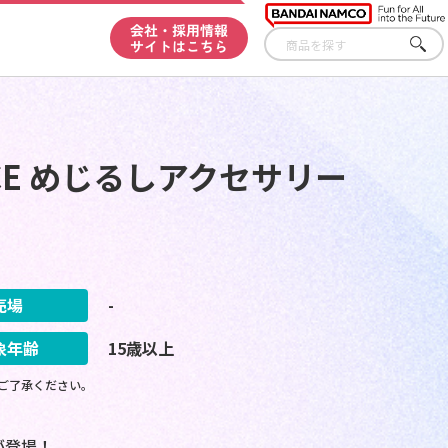
会社・採用情報
サイトはこちら
さが
す
E PIECE めじるしアクセサリー
売場
-
象年齢
15歳以上
ご了承ください。
が登場！