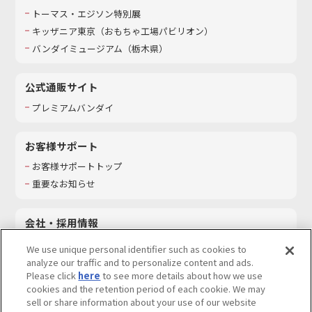
トーマス・エジソン特別展
キッザニア東京（おもちゃ工場パビリオン）​
バンダイミュージアム（栃木県）
公式通販サイト
プレミアムバンダイ
お客様サポート
お客様サポートトップ
重要なお知らせ
会社・採用情報
会社情報
We use unique personal identifier such as cookies to
採用情報
analyze our traffic and to personalize content and ads.
Please click
here
to see more details about how we use
サステナビリティ
cookies and the retention period of each cookie. We may
お問い合わせ
sell or share information about your use of our website