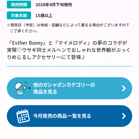
発売時期
2026
年
4
月
下旬
発売
対象年齢
15歳以上
※発売日（予定）は地域・店舗などによって異なる場合がございますので
ご了承ください。
『Esther Bunny』と『マイメロディ』の夢のコラボが
実現♡ウサギ同士メルヘンでおしゃれな世界観がぷっく
りめじるしアクセサリーにて登場♪