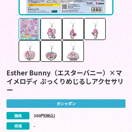
Esther Bunny（エスターバニー）×マ
イメロディ ぷっくりめじるしアクセサリ
ー
ガシャポン
価格
300
円(税込)
売場
-