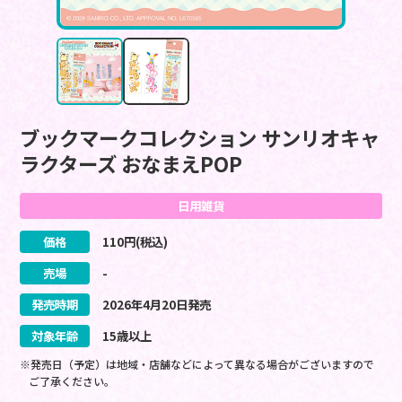
ブックマークコレクション サンリオキャ
ラクターズ おなまえPOP
日用雑貨
価格
110
円(税込)
売場
-
発売時期
2026
年
4
月
20
日
発売
対象年齢
15歳以上
※発売日（予定）は地域・店舗などによって異なる場合がございますので
ご了承ください。