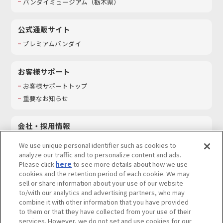
バンダイミュージアム（栃木県）
公式通販サイト
プレミアムバンダイ
お客様サポート
お客様サポートトップ
重要なお知らせ
会社・採用情報
会社情報
We use unique personal identifier such as cookies to
採用情報
analyze our traffic and to personalize content and ads.
Please click
here
to see more details about how we use
サステナビリティ
cookies and the retention period of each cookie. We may
お問い合わせ
sell or share information about your use of our website
to/with our analytics and advertising partners, who may
combine it with other information that you have provided
to them or that they have collected from your use of their
services. However, we do not set and use cookies for our
ウェブサイトご利用条件
ソーシャルメディアポリシー