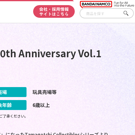
会社・採用情報
サイトはこちら
さが
す
30th Anniversary Vol.1
売場
玩具売場等
象年齢
6歳以上
ご了承ください。
Tamagotchi Collectiblesシリーズより、