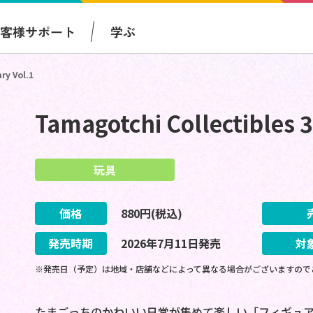
お客様サポート
学ぶ
ry Vol.1
Tamagotchi Collectibles 
玩具
価格
880
円(税込)
発売時期
2026
年
7
月
11
日
発売
対
※発売日（予定）は地域・店舗などによって異なる場合がございますので
たまごっちのかわいい日常が集めて楽しい「フィギュア」になった