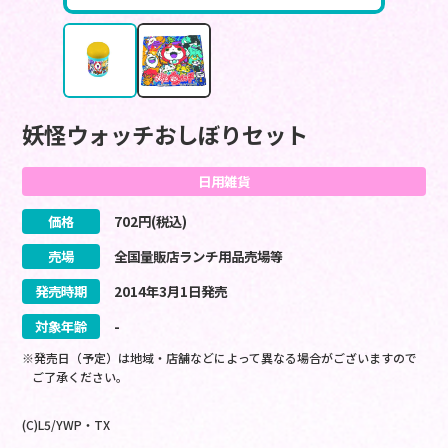
妖怪ウォッチおしぼりセット
日用雑貨
価格
702
円(税込)
売場
全国量販店ランチ用品売場等
発売時期
2014
年
3
月
1
日
発売
対象年齢
-
※発売日（予定）は地域・店舗などによって異なる場合がございますので
ご了承ください。
(C)L5/YWP・TX