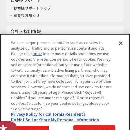
お客様サポートトップ
重要なお知らせ
会社・採用情報
会社情報
We use unique personal identifier such as cookies to
採用情報
analyze our traffic and to personalize content and ads.
Please click
here
to see more details about how we use
サステナビリティ
cookies and the retention period of each cookie. We may
お問い合わせ
sell or share information about your use of our website
to/with our analytics and advertising partners, who may
combine it with other information that you have provided
to them or that they have collected from your use of their
services. However, we do not set and use cookies for our
ウェブサイトご利用条件
ソーシャルメディアポリシー
users under 16 years of age. Please click “Reject All
個人情報及び特定個人情報等の取り扱いに関する保護方針
Cookies” if you are under the age of 16 or to reject all
cookies. To customize your cookie settings, please click
Do Not Sell or Share My Personal Information
著作権・商標について
“Cookie Settings”.
Privacy Policy for California Residents
カスタマーハラスメントに対する基本的な対応方針
Do Not Sell or Share My Personal Information