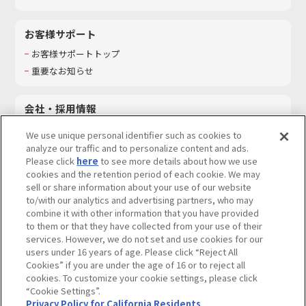
お客様サポート
お客様サポートトップ
重要なお知らせ
会社・採用情報
会社情報
We use unique personal identifier such as cookies to
採用情報
analyze our traffic and to personalize content and ads.
Please click
here
to see more details about how we use
サステナビリティ
cookies and the retention period of each cookie. We may
お問い合わせ
sell or share information about your use of our website
to/with our analytics and advertising partners, who may
combine it with other information that you have provided
to them or that they have collected from your use of their
services. However, we do not set and use cookies for our
ウェブサイトご利用条件
ソーシャルメディアポリシー
users under 16 years of age. Please click “Reject All
個人情報及び特定個人情報等の取り扱いに関する保護方針
Cookies” if you are under the age of 16 or to reject all
cookies. To customize your cookie settings, please click
Do Not Sell or Share My Personal Information
著作権・商標について
“Cookie Settings”.
Privacy Policy for California Residents
カスタマーハラスメントに対する基本的な対応方針