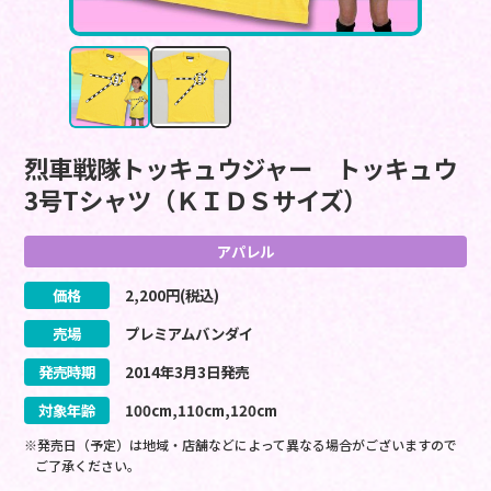
烈車戦隊トッキュウジャー トッキュウ
3号Tシャツ（ＫＩＤＳサイズ）
アパレル
価格
2,200
円(税込)
売場
プレミアムバンダイ
発売時期
2014
年
3
月
3
日
発売
対象年齢
100cm,110cm,120cm
※発売日（予定）は地域・店舗などによって異なる場合がございますので
ご了承ください。