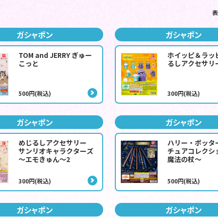
表
ガシャポン
ガシャポン
TOM and JERRY ぎゅー
ホイッピ＆ラッ
こっと
るしアクセサリ
500円(税込)
300円(税込)
ガシャポン
ガシャポン
めじるしアクセサリー
ハリー・ポッタ
サンリオキャラクターズ
チュアコレクシ
～エモきゅん～2
魔法の杖～
300円(税込)
500円(税込)
ガシャポン
ガシャポン