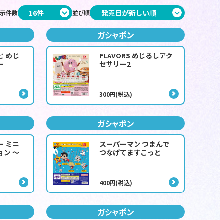
示件数
並び順
ガシャポン
ピ めじ
FLAVORS めじるしアク
ー
セサリー2
300円(税込)
ガシャポン
ー ミニ
スーパーマン つまんで
ョン ～
つなげてますこっと
400円(税込)
ガシャポン