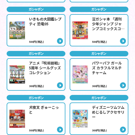
ガシャポン
ガシャポン
いきもの大図鑑レプ
豆ガシャ本 「週刊
ティ 恐竜05
少年ジャンプ ジャ
ンプコミックスコレ
クション」05
500円(税込)
500円(税込)
ガシャポン
ガシャポン
アニメ『呪術廻戦』
パワーパフ ガール
5周年 シールグッズ
ズ カラフルマルチ
コレクション
チャーム
300円(税込)
300円(税込)
ガシャポン
ガシャポン
犬夜叉 ぎゅーこっ
ディズニーツムツム
と
めじるしアクセサリ
ー
500円(税込)
300円(税込)