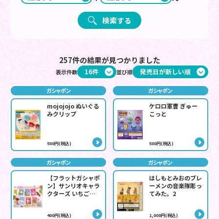
検索する
257件の結果が見つかりました
表示件数
並び順
ガシャポン
ガシャポン
mojojojo ぬいぐる
ケロロ軍曹 ぎゅー
みクリップ
こっと
500円(税込)
500円(税込)
ガシャポン
ガシャポン
【フラットガシャポ
はしもとみおのブレ
ン】サンリオキャラ
ーメンの音楽隊彫っ
クターズ いちご新
てみた。2
聞クリアラバーコー
スター
400円(税込)
1,000円(税込)