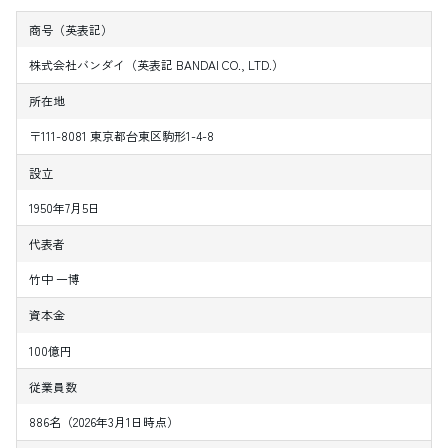
商号（英表記）
株式会社バンダイ（英表記 BANDAI CO., LTD.）
所在地
〒111-8081 東京都台東区駒形1-4-8
設立
1950年7月5日
代表者
竹中 一博
資本金
100億円
従業員数
886名（2026年3月1日時点）