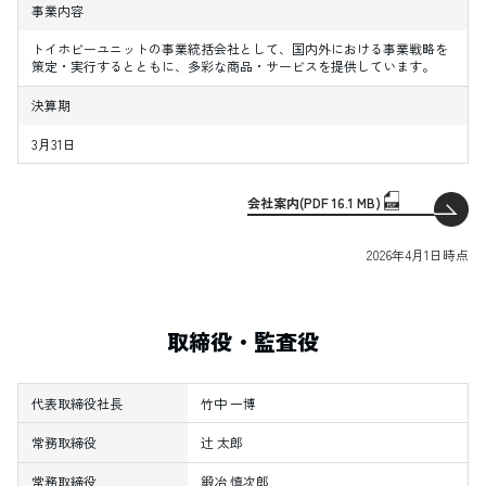
事業内容
トイホビーユニットの事業統括会社として、国内外における事業戦略を
策定・実行するとともに、多彩な商品・サービスを提供しています。
決算期
3月31日
会社案内(PDF 16.1 MB)
2026年4月1日時点
取締役・監査役
代表取締役社長
竹中 一博
常務取締役
辻 太郎
常務取締役
鍛冶 慎次郎