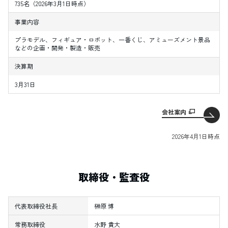
735名（2026年3月1日時点）
事業内容
プラモデル、フィギュア・ロボット、一番くじ、アミューズメント景品
などの企画・開発・製造・販売
決算期
3月31日
会社案内
2026年4月1日時点
取締役・監査役
代表取締役社長
榊󠄀原 博
常務取締役
水野 貴大