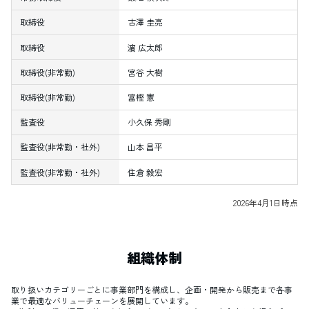
取締役
古澤 圭亮
取締役
濵 広太郎
取締役(非常勤)
宮谷 大樹
取締役(非常勤)
富樫 憲
監査役
小久保 秀剛
監査役(非常勤・社外)
山本 昌平
監査役(非常勤・社外)
住倉 毅宏
2026年4月1日時点
組織体制
取り扱いカテゴリーごとに事業部門を構成し、企画・開発から販売まで各事
業で最適なバリューチェーンを展開しています。