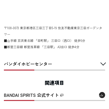
〒108-0073 東京都港区三田三丁目5-19 住友不動産東京三田ガーデンタ
ワー
■山手線 京浜東北線 「田町駅」 三田口（西口） 徒歩5分
■都営三田線 都営浅草線 「三田駅」 A3出口 徒歩4分
バンダイホビーセンター
関連項目
BANDAI SPIRITS 公式サイト