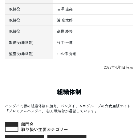
取締役
古澤 圭亮
取締役
濵 広太郎
取締役
髙橋 慶修
取締役(非常勤)
竹中 一博
監査役(非常勤)
小久保 秀剛
2026年4月1日時点
組織体制
バンダイ同様の組織体制に加え、バンダイナムコグループの公式通販サイト
「プレミアムバンダイ」をEC戦略部が運営しています。