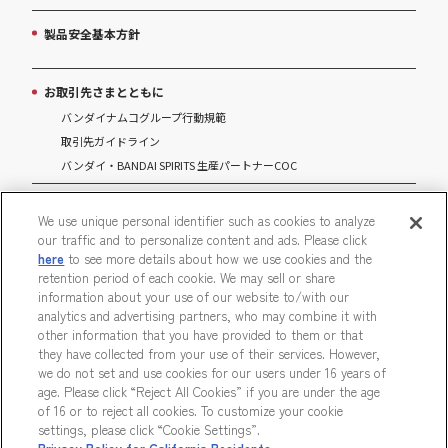
製品安全基本方針
お取引先さまとともに
バンダイナムコグループ行動規範
取引先ガイドライン
バンダイ・BANDAI SPIRITS 生産パートナーCOC
マルチステークホルダー方針
We use unique personal identifier such as cookies to analyze
our traffic and to personalize content and ads. Please click
パートナーシップ構築宣言
here
to see more details about how we use cookies and the
retention period of each cookie. We may sell or share
information about your use of our website to/with our
analytics and advertising partners, who may combine it with
other information that you have provided to them or that
ウェブサイトご利用条件
ソーシャルメディアポリシー
they have collected from your use of their services. However,
we do not set and use cookies for our users under 16 years of
個人情報及び特定個人情報等の取り扱いに関する保護方針
age. Please click “Reject All Cookies” if you are under the age
of 16 or to reject all cookies. To customize your cookie
Do Not Sell or Share My Personal Information
ウェブアクセシビリティ方針
settings, please click “Cookie Settings”.