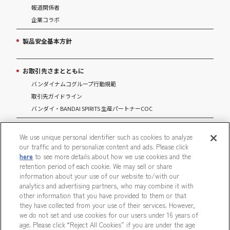
報道関係者
企業コラボ
製品安全基本方針
お取引先さまとともに
バンダイナムコグループ行動規範
取引先ガイドライン
バンダイ・BANDAI SPIRITS 生産パートナーCOC
マルチステークホルダー方針
We use unique personal identifier such as cookies to analyze
our traffic and to personalize content and ads. Please click
パートナーシップ構築宣言
here
to see more details about how we use cookies and the
retention period of each cookie. We may sell or share
information about your use of our website to/with our
analytics and advertising partners, who may combine it with
other information that you have provided to them or that
ウェブサイトご利用条件
ソーシャルメディアポリシー
they have collected from your use of their services. However,
we do not set and use cookies for our users under 16 years of
個人情報及び特定個人情報等の取り扱いに関する保護方針
age. Please click “Reject All Cookies” if you are under the age