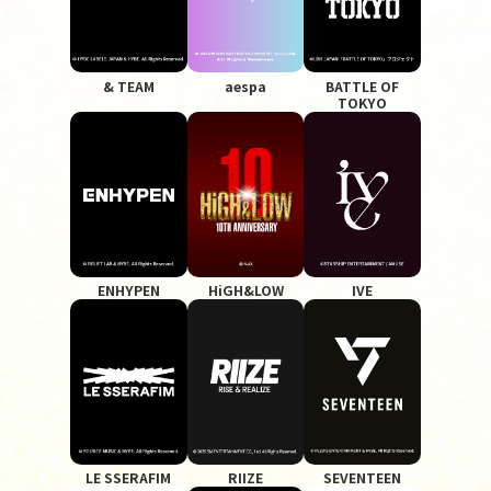
& TEAM
aespa
BATTLE OF
TOKYO
ENHYPEN
HiGH&LOW
IVE
LE SSERAFIM
RIIZE
SEVENTEEN