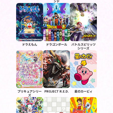
ンド
ドラえもん
ドラゴンボール
バトルスピリッツ
シリーズ
プリキュアシリー
PROJECT R.E.D.
星のカービィ
ズ