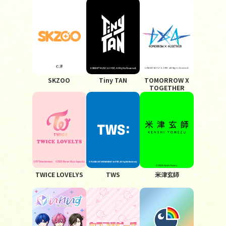
SKZOO
Tiny TAN
TOMORROW X
TOGETHER
TWICE LOVELYS
TWS
米津玄師