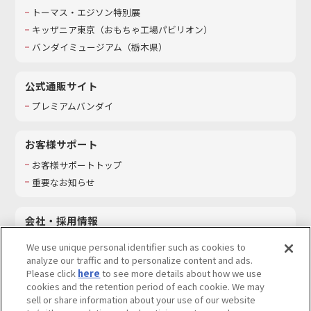
トーマス・エジソン特別展
キッザニア東京（おもちゃ工場パビリオン）​
バンダイミュージアム（栃木県）
公式通販サイト
プレミアムバンダイ
お客様サポート
お客様サポートトップ
重要なお知らせ
会社・採用情報
会社情報
We use unique personal identifier such as cookies to
採用情報
analyze our traffic and to personalize content and ads.
Please click
here
to see more details about how we use
サステナビリティ
cookies and the retention period of each cookie. We may
お問い合わせ
sell or share information about your use of our website