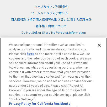
ウェブサイトご利用条件
ソーシャルメディアポリシー
個人情報及び特定個人情報等の取り扱いに関する保護方針
著作権・商標について
Do Not Sell or Share My Personal Information
We use unique personal identifier such as cookies to
analyze our traffic and to personalize content and ads.
Please click
here
to see more details about how we use
cookies and the retention period of each cookie. We may
©BANDAI
sell or share information about your use of our website
to/with our analytics and advertising partners, who may
combine it with other information that you have provided
to them or that they have collected from your use of their
services. However, we do not set and use cookies for our
users under 16 years of age. Please click “Reject All
Cookies” if you are under the age of 16 or to reject all
cookies. To customize your cookie settings, please click
“Cookie Settings”.
Privacy Policy for California Residents