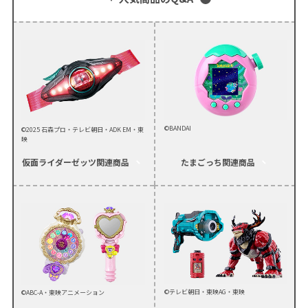
©BANDAI
©2025 石森プロ・テレビ朝日・ADK EM・東
映
仮面ライダーゼッツ
関連商品
たまごっち
関連商品
©テレビ朝日・東映AG・東映
©ABC-A・東映アニメーション