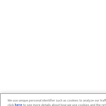
We use unique personal identifier such as cookies to analyze our traf
click
here
to see more details about how we use cookies and the rete