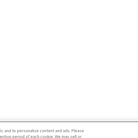
fic and to personalize content and ads. Please
ntion period of each cookie. We may sell or