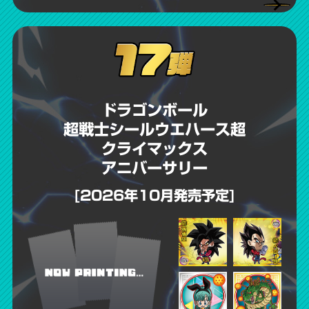
※投票は終了いたしました。
ギュア化。ファン必携の超豪華アニバーサリー仕様で、新たなコレクショ
詳細はこちら
ンとして圧倒的な存在感を放つ！
詳細はこちら
歴代の箔押し仕様のレアシール全70種による復刻投票を実施！
詳細はこちら
投票で選ばれた10種は、2026年6月発売以降の弾にW箔押仕様のアルティ
メットゴッドレアとして再収録決定！
詳細はこちら
詳細はこちら
ドラゴンボール
超戦士シールウエハース超
クライマックス
アニバーサリー
[2026年10月発売予定]