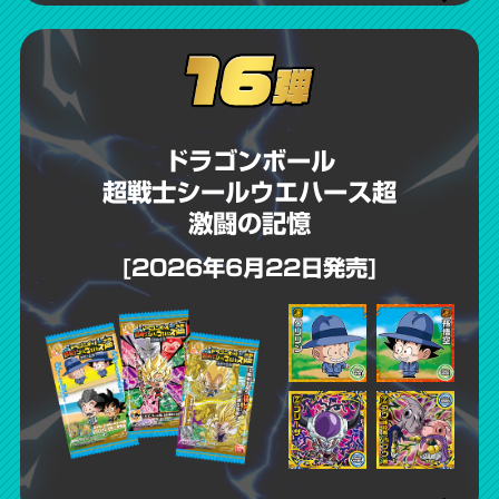
ドラゴンボール
03
07
02
04
超戦士シールウエハース超
激闘の記憶
ドラゴンボール
06
「ドラゴンボール
ドラゴンボール
ドラゴンボールスーパーダイバ
[2026年6月22日発売]
スーパーカードゲーム
超戦士シールウエハース」
超戦士シールウエハース
ーズ
『超戦士シールウエハース
フュージョンワールド
シリーズ10周年記念
10TH ANNIVERSARY FIGURE
10周年 超開封体験』サイト
「ドラゴンボールスーパーダイバーズ」と「超戦士シールウエハース」の
投票『進化を続ける超戦士た
コラボカード・シールが登場！
「ドラゴンボールスーパーカードゲーム フュージョンワールド」と超戦士
2026年10月より開催の「ドラゴンボールスーパーダイバーズ 超フェスティ
「ドラゴンボール 超戦士シールウエハース」シリーズの誕生10周年を記念
シールウエハースのコラボカード・シールが登場！
ち』
バル」にて、超戦士デザインのアバターカードと、スーパーダイバーズの
オープン期間：2026年5月15日(金)～ 2027年2月26日(金)
して、
今後開催の店舗大会の参加記念品として、超戦士シールウエハースデザイ
カードイラストをデフォルメ化した超戦士シールをセットで配布！
究極のメモリアルアイテムが2026年11月より全国のクレーンゲームにて登
ンのエナジーマーカーと、フュージョンワールドのイラストをデフォルメ
10年分の超戦士シールウエハースが大集合！
場！
化した超戦士シールをセットで配布予定！
お手持ちのスマホ・パソコンで開封のワクワクを追体験しよう！
超サイヤ人「孫悟空」の「10thレア」のデザインをそのまま大迫力のフィ