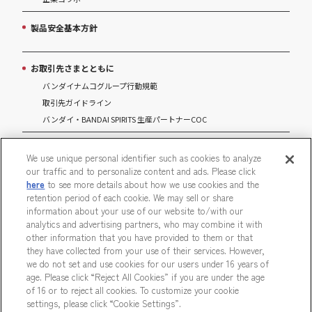
製品安全基本方針
お取引先さまとともに
バンダイナムコグループ行動規範
取引先ガイドライン
バンダイ・BANDAI SPIRITS 生産パートナーCOC
マルチステークホルダー方針
We use unique personal identifier such as cookies to analyze
our traffic and to personalize content and ads. Please click
パートナーシップ構築宣言
here
to see more details about how we use cookies and the
retention period of each cookie. We may sell or share
information about your use of our website to/with our
analytics and advertising partners, who may combine it with
other information that you have provided to them or that
ウェブサイトご利用条件
ソーシャルメディアポリシー
they have collected from your use of their services. However,
we do not set and use cookies for our users under 16 years of
個人情報及び特定個人情報等の取り扱いに関する保護方針
age. Please click “Reject All Cookies” if you are under the age
of 16 or to reject all cookies. To customize your cookie
Do Not Sell or Share My Personal Information
ウェブアクセシビリティ方針
settings, please click “Cookie Settings”.