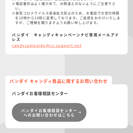
※電話番号はよく確かめて、お間違えのないようにご注意下さ
仮面ライダーシリー
キャラパキ
にふぉるめーしょん
ガンダムシリーズ
ポケモンスケールワ
アンパンマン
たまご
ま
い。
ズ
＆スクエアシール
ールド
※新型コロナウイルス感染拡大防止のため、お電話での受付時間
を10時から16時に変更しております。ご迷惑をおかけいたしま
すが、ご理解を賜りますようお願い申し上げます。
バンダイ キャンディキャンペーンナビ専用メールアド
レス
candycampaign@cs-support.net
PROJECT R.E.D.・
つりグミ
ポケットモンスター
SMPシリーズ
サンリオキャラクタ
キャラデコ
わ
スーパー戦隊シリー
ーズ
ズ
バンダイ キャンディ商品に関するお問い合わせ
バンダイお客様相談センター
バンダイお客様相談センター
へのお問い合わせはこちら