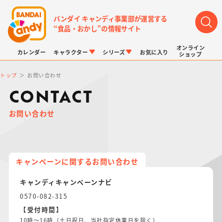
バンダイ キャンディ事業部が運営する
“食品・おかし”の情報サイト
オンライン
カレンダー
キャラクター
シリーズ
お気に入り
ショップ
トップ
お問い合わせ
CONTACT
お問い合わせ
LINK TRAVELERS
チョコボックス
プリキュアシリーズ
チョコサプ
ドラゴンボール
ポケモンキッズ
キャンペーンに関するお問い合わせ
キャンディキャンペーンナビ
0570-082-315
【受付時間】
10時～16時（土日祝日、当社指定休業日を除く）