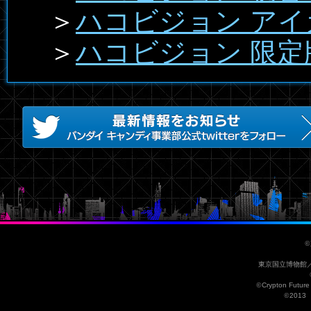
＞
ハコビジョン アイ
＞
ハコビジョン 限定版 G
©
東京国立博物館／
©
Crypton Future
©
201