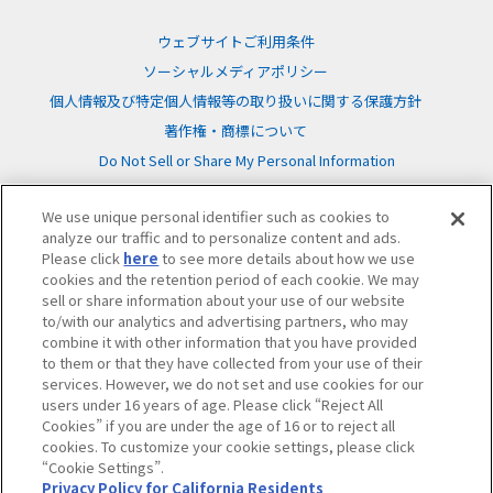
ウェブサイトご利用条件
ソーシャルメディアポリシー
個人情報及び特定個人情報等の取り扱いに関する保護方針
著作権・商標について
Do Not Sell or Share My Personal Information
We use unique personal identifier such as cookies to
analyze our traffic and to personalize content and ads.
Please click
here
to see more details about how we use
cookies and the retention period of each cookie. We may
©BANDAI
sell or share information about your use of our website
to/with our analytics and advertising partners, who may
combine it with other information that you have provided
to them or that they have collected from your use of their
services. However, we do not set and use cookies for our
users under 16 years of age. Please click “Reject All
Cookies” if you are under the age of 16 or to reject all
cookies. To customize your cookie settings, please click
“Cookie Settings”.
Privacy Policy for California Residents