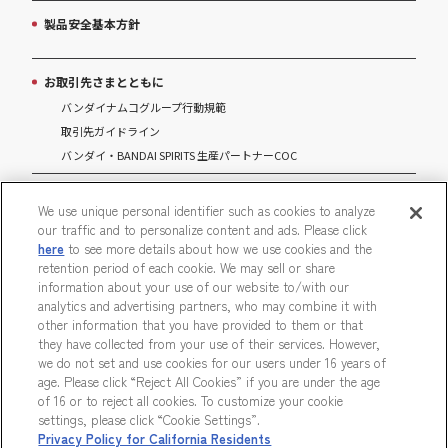
製品安全基本方針
お取引先さまとともに
バンダイナムコグループ行動規範
取引先ガイドライン
バンダイ・BANDAI SPIRITS 生産パートナーCOC
マルチステークホルダー方針
We use unique personal identifier such as cookies to analyze
our traffic and to personalize content and ads. Please click
パートナーシップ構築宣言
here
to see more details about how we use cookies and the
retention period of each cookie. We may sell or share
information about your use of our website to/with our
analytics and advertising partners, who may combine it with
other information that you have provided to them or that
ウェブサイトご利用条件
ソーシャルメディアポリシー
they have collected from your use of their services. However,
we do not set and use cookies for our users under 16 years of
個人情報及び特定個人情報等の取り扱いに関する保護方針
age. Please click “Reject All Cookies” if you are under the age
of 16 or to reject all cookies. To customize your cookie
Do Not Sell or Share My Personal Information
ウェブアクセシビリティ方針
settings, please click “Cookie Settings”.
Privacy Policy for California Residents
著作権・商標について
カスタマーハラスメントに対する基本的な対応方針