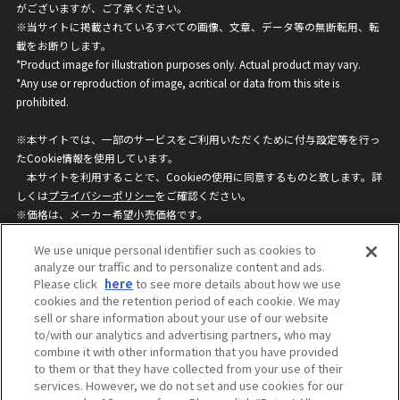
がございますが、ご了承ください。
※当サイトに掲載されているすべての画像、文章、データ等の無断転用、転
載をお断りします。
*Product image for illustration purposes only. Actual product may vary.
*Any use or reproduction of image, acritical or data from this site is
prohibited.
※本サイトでは、一部のサービスをご利用いただくために付与設定等を行っ
たCookie情報を使用しています。
本サイトを利用することで、Cookieの使用に同意するものと致します。詳
しくは
プライバシーポリシー
をご確認ください。
※価格は、メーカー希望小売価格です。
※商品名・発売日・価格などこのホームページの情報は変更になる場合がご
We use unique personal identifier such as cookies to
ざいますのでご了承ください。
analyze our traffic and to personalize content and ads.
Please click
here
to see more details about how we use
cookies and the retention period of each cookie. We may
privacypolicy
Do Not Sell or Share My
sell or share information about your use of our website
Personal Information
to/with our analytics and advertising partners, who may
ウェブサイトご利用条件
ソーシャルメディアポリシー
combine it with other information that you have provided
個人情報保護方針
お問い合わせ
to them or that they have collected from your use of their
services. However, we do not set and use cookies for our