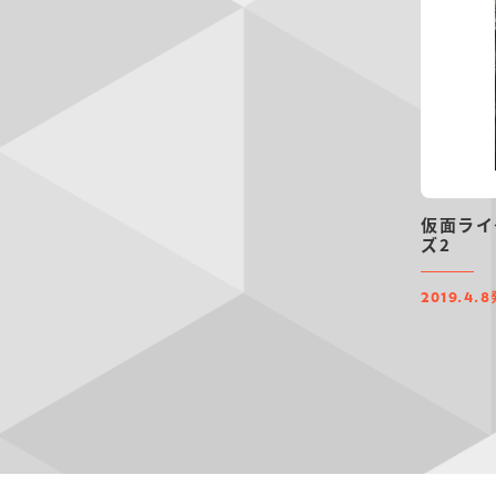
仮面ライ
ズ2
2019.4.8