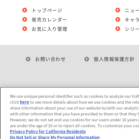
トップページ
ニュ
発売カレンダー
キャ
お気に入り管理
シリ
お問い合わせ
個人情報保護方針
We use unique personal identifier such as cookies to analyze our traf
click
here
to see more details about how we use cookies and the rete
share information about your use of our website to/with our analyti
with other information that you have provided to them or that they h
However, we do not set and use cookies for our users under 16 years of
are under the age of 16 or to reject all cookies. To customize your co
Privacy Policy for California Residents
Do Not Sell or Share My Personal Information