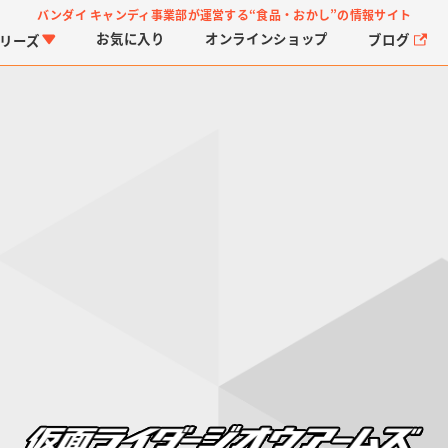
バンダイ キャンディ事業部が運営する
“食品・おかし”の情報サイト
お気に入り
オンライン
ショップ
ブログ
リーズ
PROJECT R.E.D.・ス
つりグミ
プリキュアシリーズ
チョコサプ
ガ
に
ーパー戦隊シリーズ
ス