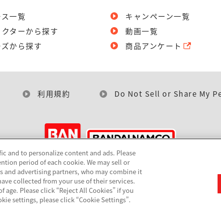
ース一覧
キャンペーン一覧
ラクターから探す
動画一覧
ーズから探す
商品アンケート
利用規約
Do Not Sell or Share My P
fic and to personalize content and ads. Please
ntion period of each cookie. We may sell or
©BANDAI
cs and advertising partners, who may combine it
ave collected from your use of their services.
 age. Please click “Reject All Cookies” if you
okie settings, please click “Cookie Settings”.
▼コピーライト一覧を表示する