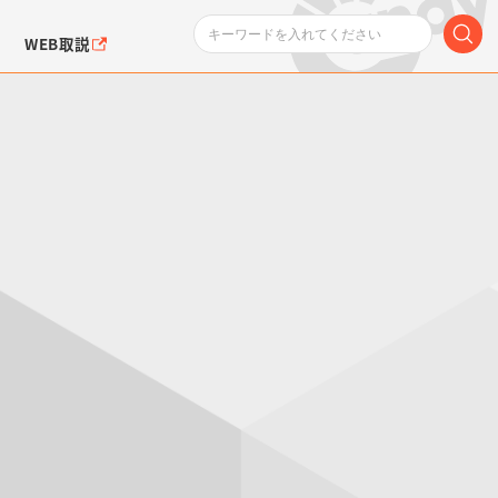
WEB取説
ンダムシリーズ
ふぉるめーしょん＆
ポケットモンスター
SMPシリーズ
ドラゴン
ポケモン
クエアシール