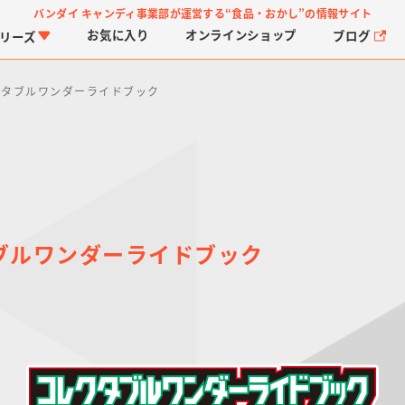
バンダイ キャンディ事業部が運営する
“食品・おかし”の情報サイト
お気に入り
オンライン
ショップ
ブログ
リーズ
クタブルワンダーライドブック
ブルワンダーライドブック
PROJECT R.E.D.・ス
つりグミ
プリキュアシリーズ
チョコサプ
ガ
に
ーパー戦隊シリーズ
ス