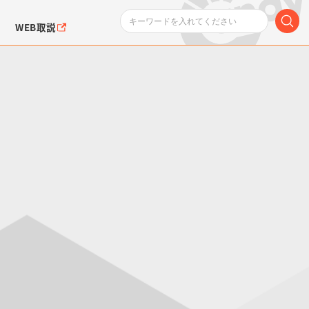
WEB取説
ンダムシリーズ
ふぉるめーしょん＆
ポケットモンスター
SMPシリーズ
ドラゴン
ポケモン
クエアシール