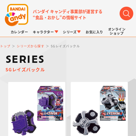
バンダイ キャンディ事業部が運営する
“食品・おかし”の情報サイト
オンライン
カレンダー
キャラクター
シリーズ
お気に入り
ショップ
トップ
シリーズから探す
SGレイズバックル
SERIES
SGレイズバックル
LINK TRAVELERS
チョコボックス
プリキュアシリーズ
チョコサプ
ドラゴンボール
ポケモンキッズ