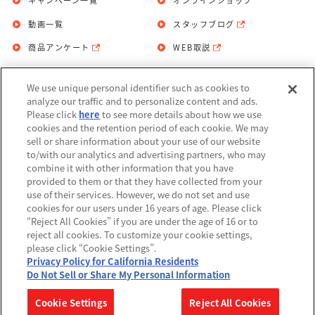
キャンペーン一覧
オンラインショップ
動画一覧
スタッフブログ
商品アンケート
WEB取説
We use unique personal identifier such as cookies to
お問い合わせ
個人情報保護方針
analyze our traffic and to personalize content and ads.
Please click
here
to see more details about how we use
利用規約
cookies and the retention period of each cookie. We may
sell or share information about your use of our website
Do Not Sell or Share My Personal
to/with our analytics and advertising partners, who may
Information
combine it with other information that you have
provided to them or that they have collected from your
アレルギー情報
use of their services. However, we do not set and use
cookies for our users under 16 years of age. Please click
“Reject All Cookies” if you are under the age of 16 or to
reject all cookies. To customize your cookie settings,
please click “Cookie Settings”.
Privacy Policy for California Residents
©BANDAI
Do Not Sell or Share My Personal Information
▼コピーライト一覧を表示する
Cookie Settings
Reject All Cookies