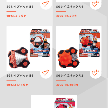
仮面ライダーシリー
キャラパキ
にふぉるめーしょん
ガンダムシリーズ
ポケモンスケールワ
アンパンマン
たまご
ま
SGレイズバックル5
SGレイズバックル4
ズ
＆スクエアシール
ールド
発売
発売
2023.4.3
2022.12.5
PROJECT R.E.D.・
つりグミ
ポケットモンスター
SMPシリーズ
サンリオキャラクタ
キャラデコ
わ
スーパー戦隊シリー
ーズ
ズ
SGレイズバックル3
SGレイズバックル2
発売
発売
2022.11.14
2022.10.24