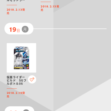
ルモットラム
ネ２
発
2018.2.13
発
売
2018.2.13
売
月
19
日
仮面ライダー
ビルド SGフ
ルボトル06
発
2018.2.19
売