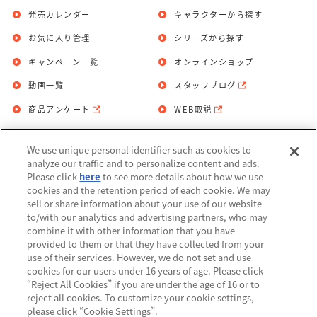
発売カレンダー
キャラクターから探す
お気に入り管理
シリーズから探す
キャンペーン一覧
オンラインショップ
動画一覧
スタッフブログ
商品アンケート
WEB取説
We use unique personal identifier such as cookies to
お問い合わせ
個人情報保護方針
analyze our traffic and to personalize content and ads.
Please click
here
to see more details about how we use
利用規約
cookies and the retention period of each cookie. We may
sell or share information about your use of our website
Do Not Sell or Share My Personal
to/with our analytics and advertising partners, who may
Information
combine it with other information that you have
provided to them or that they have collected from your
アレルギー情報
use of their services. However, we do not set and use
cookies for our users under 16 years of age. Please click
“Reject All Cookies” if you are under the age of 16 or to
reject all cookies. To customize your cookie settings,
please click “Cookie Settings”.