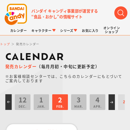
バンダイ キャンディ事業部が運営する
“食品・おかし”の情報サイト
オンライン
カレンダー
キャラクター
シリーズ
お気に入り
ショップ
トップ
発売カレンダー
CALENDAR
発売カレンダー
（毎月月初・中旬に更新予定）
※お客様相談センターでは、こちらのカレンダーにもとづいて
LINK TRAVELERS
チョコボックス
プリキュアシリーズ
チョコサプ
ドラゴンボール
ポケモンキッズ
ご案内しております
12
1
2
3
4
DEC.
JAN.
FEB.
MAR.
APR.