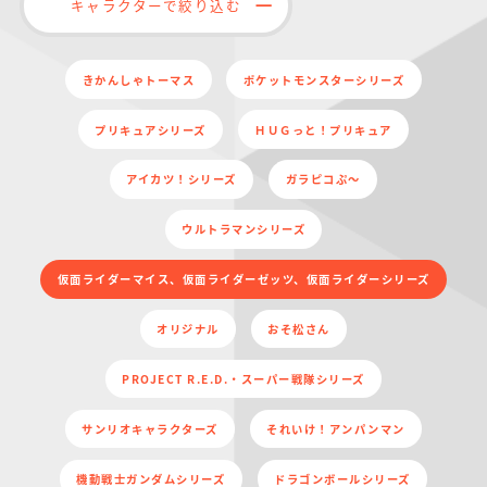
キャラクターで絞り込む
仮面ライダーシリー
キャラパキ
にふぉるめーしょん
ガンダムシリーズ
ポケモンスケールワ
アンパンマン
たまご
ま
ズ
＆スクエアシール
ールド
きかんしゃトーマス
ポケットモンスターシリーズ
プリキュアシリーズ
ＨＵＧっと！プリキュア
アイカツ！シリーズ
ガラピコぷ～
PROJECT R.E.D.・
つりグミ
ポケットモンスター
SMPシリーズ
サンリオキャラクタ
キャラデコ
わ
ウルトラマンシリーズ
スーパー戦隊シリー
ーズ
ズ
仮面ライダーマイス、仮面ライダーゼッツ、仮面ライダーシリーズ
オリジナル
おそ松さん
PROJECT R.E.D.・スーパー戦隊シリーズ
サンリオキャラクターズ
それいけ！アンパンマン
機動戦士ガンダムシリーズ
ドラゴンボールシリーズ