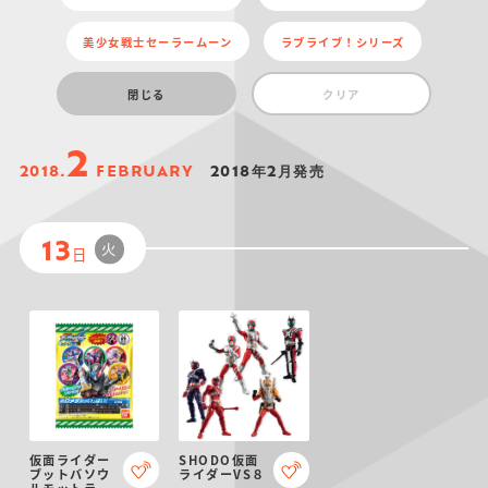
美少女戦士セーラームーン
ラブライブ！シリーズ
閉じる
クリア
2
2018.
FEBRUARY
2018年2月発売
火
13
日
仮面ライダー
SHODO仮面
ブットバソウ
ライダーVS８