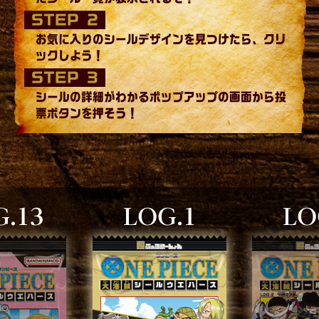
STEP 2
お気に入りのシールデザインを見つけたら、クリ
ックしよう！
STEP 3
シールの詳細がわかるポップアップの画面から投
票ボタンを押そう！
.13
LOG.1
LO