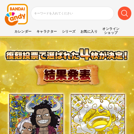
オンライン
カレンダー
キャラクター
シリーズ
お気に入り
ショップ
「にふぉるめワンピ」シリーズ
第15弾発売を記念して
過去収録全シール
から
復刻投票
を実施！
選ばれた４枚
投票で
は
「にふぉるめワンピ LOG.15」
特別仕様
収録
に
で
予定！
お気に入りの1枚を選んで、
投票しよう！