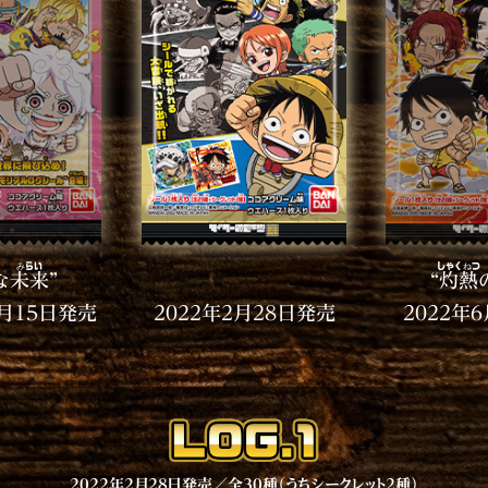
な
未来
”
“
灼熱
2月15日発売
2022年2月28日発売
2022年
2022年2月28日発売／全30種（うちシークレット2種）