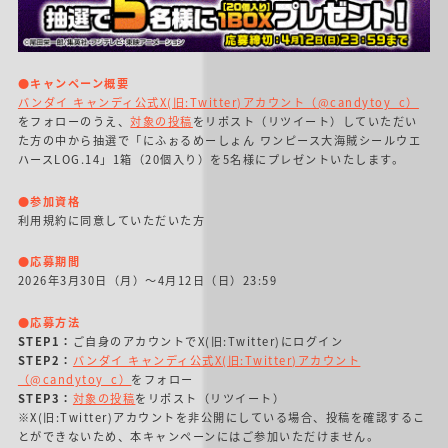
●キャンペーン概要
バンダイ キャンディ公式X(旧:Twitter)アカウント（@candytoy_c）
をフォローのうえ、
対象の投稿
をリポスト（リツイート）していただい
た方の中から抽選で「にふぉるめーしょん ワンピース大海賊シールウエ
ハースLOG.14」1箱（20個入り）を5名様にプレゼントいたします。
●参加資格
利用規約に同意していただいた方
●応募期間
2026年3月30日（月）～4月12日（日）23:59
●応募方法
STEP1：
ご自身のアカウントでX(旧:Twitter)にログイン
STEP2：
バンダイ キャンディ公式X(旧:Twitter)アカウント
（@candytoy_c）
をフォロー
STEP3：
対象の投稿
をリポスト（リツイート）
※X(旧:Twitter)アカウントを非公開にしている場合、投稿を確認するこ
とができないため、本キャンペーンにはご参加いただけません。