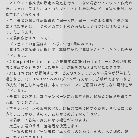
・アカウント作成後の所定の設定を行っていない場合やアカウント作成直
後にフォロー又はリポスト（リツイート）した場合など、当選対象外にな
る可能性があります。
・ご当選者の個人情報取得後に同一人物、同一世帯による重複当選が確
認された場合は、一つのアカウントのみ有効としそれ以外は無効とさせ
ていただきます。
・賞品画像はイメージです。
・プレゼントの当選はお一人様につき1回のみです。
・連絡及び賞品発送に関して、事務局からご連絡をさせていただく場合が
ございます。
・X Corp.(旧Twitter, Inc.)が提供するX(旧:Twitter)サービスの利用規
約に違反する行為を行った場合は当選権を失効させていただきます。
・X(旧:Twitter)が提供するサービスのメンテナンスや不具合が発生した
場合など、X(旧:Twitter)へのログインが行えない、投稿ができないなど
の状況が発生した場合は、本キャンペーンにご応募いただけない可能性が
ございます。
・未成年者の方は、本キャンペーンに応募する際、保護者の同意を得てご
応募してください。
・本キャンペーンの応募状況および抽選結果に関するお問い合わせにはお
答えいたしかねますので、あらかじめご了承ください。
・賞品は、予告無く変更になる場合があります。
・厳正な抽選のうえ、当選者を決定します。
・ご当選の権利はご当選者様ご本人のものとなり、他の方への譲渡、転
売、換金はできません。