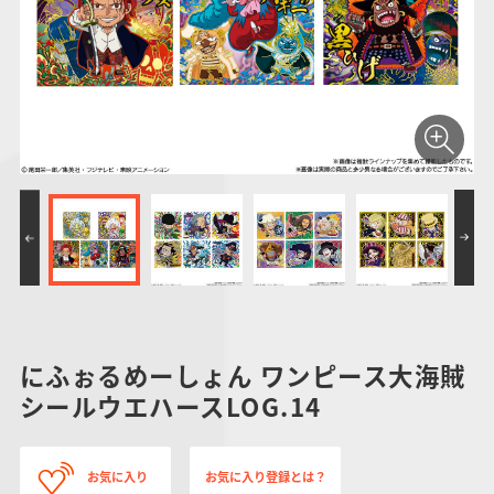
仮面ライダーシリー
キャラパキ
にふぉるめーしょん
ガンダムシリーズ
ポケモンスケールワ
アンパンマン
たまご
ま
ズ
＆スクエアシール
ールド
PROJECT R.E.D.・
つりグミ
ポケットモンスター
SMPシリーズ
サンリオキャラクタ
キャラデコ
わ
スーパー戦隊シリー
ーズ
ズ
にふぉるめーしょん ワンピース大海賊
シールウエハースLOG.14
お気に入り
お気に入り登録とは？