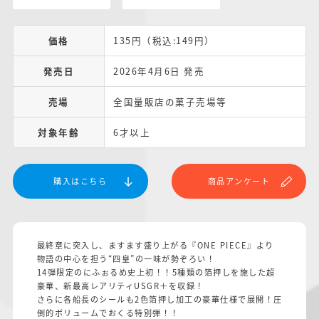
価格
135円（税込:149円）
発売日
2026年4月6日 発売
売場
全国量販店の菓子売場等
対象年齢
6才以上
購入はこちら
商品アンケート
最終章に突入し、ますます盛り上がる『ONE PIECE』より
物語の中心を担う“四皇”の一味が勢ぞろい！
14弾限定のにふぉるめ史上初！！5種類の箔押しを施した超
豪華、新最高レアリティUSGR＋を収録！
さらに各船長のシールも2色箔押し加工の豪華仕様で展開！圧
倒的ボリュームでおくる特別弾！！