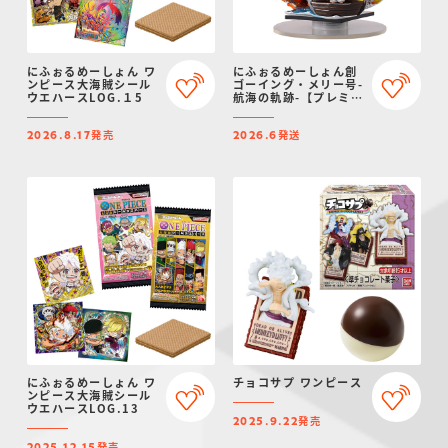
にふぉるめーしょん ワ
にふぉるめーしょん創
ンピース大海賊シール
ゴーイング・メリー号-
ウエハースLOG.１5
航海の軌跡-【プレミア
ムバンダイ限定】
発売
発送
2026.8.17
2026.6
にふぉるめーしょん ワ
チョコサプ ワンピース
ンピース大海賊シール
ウエハースLOG.13
発売
2025.9.22
発売