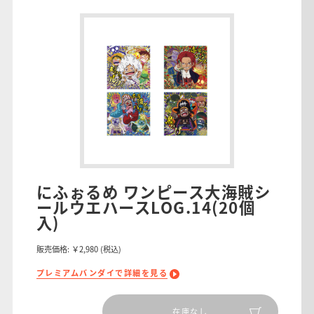
にふぉるめ ワンピース大海賊シ
ールウエハースLOG.14(20個
入)
販売価格:
￥2,980
(税込)
プレミアムバンダイで詳細を見る
在庫なし