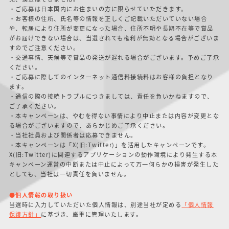
・ご応募は日本国内にお住まいの方に限らせていただきます。
・お客様の住所、氏名等の情報を正しくご記載いただいていない場合
や、転居により住所が変更になった場合、住所不明や長期不在等で賞品
がお届けできない場合は、当選されても権利が無効となる場合がございま
すのでご注意ください。
・交通事情、天候等で賞品の発送が遅れる場合がございます。予めご了承
ください。
・ご応募に際してのインターネット通信料接続料はお客様の負担となり
ます。
・通信の際の接続トラブルにつきましては、責任を負いかねますので、
ご了承ください。
・本キャンペーンは、やむを得ない事情により中止または内容が変更とな
る場合がございますので、あらかじめご了承ください。
・当社社員および関係者は応募できません。
・本キャンペーンは「X(旧:Twitter)」を活用したキャンペーンです。
X(旧:Twitter)に関連するアプリケーションの動作環境により発生する本
キャンペーン運営の中断または中止によって万一何らかの損害が発生した
としても、当社は一切責任を負いません。
●個人情報の取り扱い
当選時に入力していただいた個人情報は、別途当社が定める
「個人情報
保護方針」
に基づき、厳重に管理いたします。