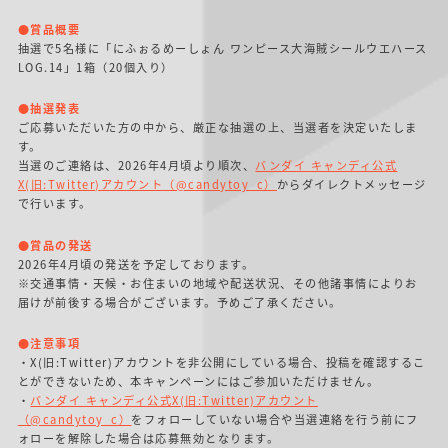
●賞品概要
抽選で5名様に「にふぉるめーしょん ワンピース大海賊シールウエハース
LOG.14」1箱（20個入り）
●抽選発表
ご応募いただいた方の中から、厳正な抽選の上、当選者を決定いたしま
す。
当選のご連絡は、2026年4月頃より順次、
バンダイ キャンディ公式
X(旧:Twitter)アカウント（@candytoy_c）
からダイレクトメッセージ
で行います。
●賞品の発送
2026年4月頃の発送を予定しております。
※交通事情・天候・お住まいの地域や配送状況、その他諸事情によりお
届けが前後する場合がございます。予めご了承ください。
●注意事項
・X(旧:Twitter)アカウントを非公開にしている場合、投稿を確認するこ
とができないため、本キャンペーンにはご参加いただけません。
・
バンダイ キャンディ公式X(旧:Twitter)アカウント
（@candytoy_c）
をフォローしていない場合や当選連絡を行う前にフ
ォローを解除した場合は応募無効となります。