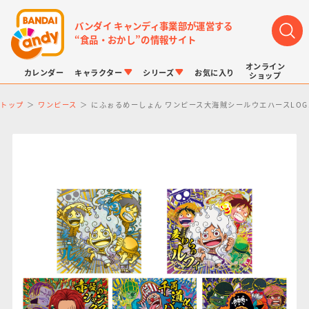
バンダイ キャンディ事業部が運営する
“食品・おかし”の情報サイト
オンライン
カレンダー
キャラクター
シリーズ
お気に入り
ショップ
トップ
ワンピース
にふぉるめーしょん ワンピース大海賊シールウエハースLOG.
LINK TRAVELERS
チョコボックス
プリキュアシリーズ
チョコサプ
ドラゴンボール
ポケモンキッズ