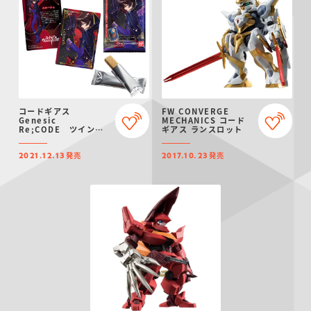
仮面ライダーシリー
キャラパキ
にふぉるめーしょん
ガンダムシリーズ
ポケモンスケールワ
アンパンマン
たまご
ま
ズ
＆スクエアシール
ールド
コードギアス
FW CONVERGE
Genesic
MECHANICS コード
Re;CODE ツインウ
ギアス ランスロット
エハース
PROJECT R.E.D.・
つりグミ
ポケットモンスター
SMPシリーズ
サンリオキャラクタ
キャラデコ
わ
スーパー戦隊シリー
ーズ
発売
発売
2021.12.13
2017.10.23
ズ