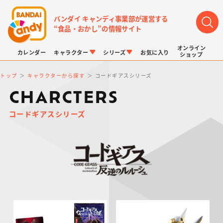
バンダイ キャンディ事業部が運営する
“食品・おかし”の情報サイト
オンライン
カレンダー
キャラクター
シリーズ
お気に入り
ショップ
トップ
キャラクターから探す
コードギアスシリーズ
CHARCTERS
コードギアスシリーズ
LINK TRAVELERS
チョコボックス
プリキュアシリーズ
チョコサプ
ドラゴンボール
ポケモンキッズ