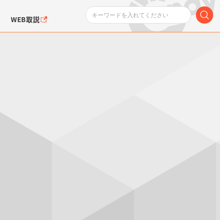
WEB取説
ンダムシリーズ
ふぉるめーしょん＆
ポケットモンスター
SMPシリーズ
ドラゴン
ポケモン
クエアシール