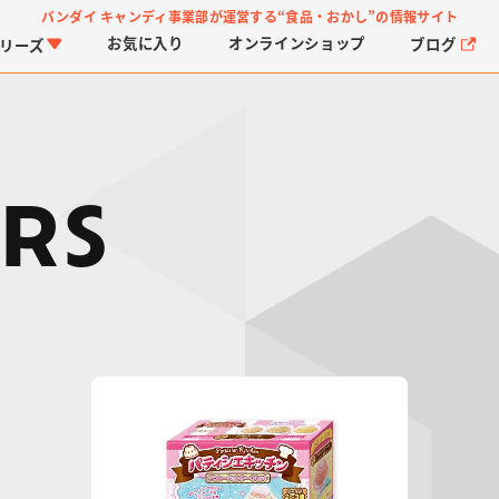
バンダイ キャンディ事業部が運営する
“食品・おかし”の情報サイト
お気に入り
オンライン
ショップ
ブログ
リーズ
RS
PROJECT R.E.D.・ス
つりグミ
プリキュアシリーズ
チョコサプ
ガ
に
ーパー戦隊シリーズ
ス