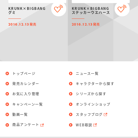
仮面ライダーシリー
キャラパキ
にふぉるめーしょん
ガンダムシリーズ
ポケモンスケールワ
アンパンマン
たまご
ま
KRUNK×BIGBANG
KRUNK×BIGBANG
ズ
＆スクエアシール
ールド
グミ
ステッカーウエハース
発売
発売
2016.12.13
2016.12.13
PROJECT R.E.D.・
つりグミ
ポケットモンスター
SMPシリーズ
サンリオキャラクタ
キャラデコ
わ
スーパー戦隊シリー
ーズ
ズ
トップページ
ニュース一覧
発売カレンダー
キャラクターから探す
お気に入り管理
シリーズから探す
キャンペーン一覧
オンラインショップ
動画一覧
スタッフブログ
商品アンケート
WEB取説