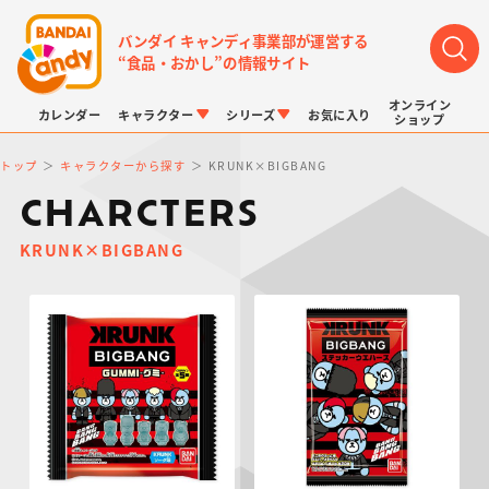
バンダイ キャンディ事業部が運営する
“食品・おかし”の情報サイト
オンライン
カレンダー
キャラクター
シリーズ
お気に入り
ショップ
トップ
キャラクターから探す
KRUNK×BIGBANG
CHARCTERS
KRUNK×BIGBANG
LINK TRAVELERS
チョコボックス
プリキュアシリーズ
チョコサプ
ドラゴンボール
ポケモンキッズ